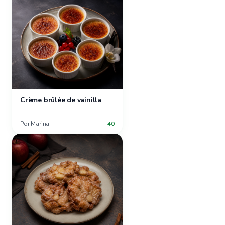
Crème brûlée de vainilla
Por
Marina
40