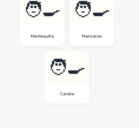
🧑‍🍳
🧑‍🍳
Mantequilla
Manzanas
🧑‍🍳
Canela