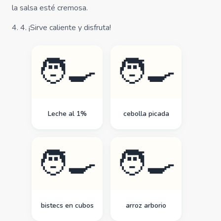
la salsa esté cremosa.
4
.
4. ¡Sirve caliente y disfruta!
🧑‍🍳
🧑‍🍳
Leche al 1%
cebolla picada
🧑‍🍳
🧑‍🍳
bistecs en cubos
arroz arborio