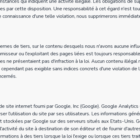
stances qui indiquent une activité illégale. Les obligations de sup
s par cette disposition. Une responsabilité à cet égard n'est to
 de connaissance d'une telle violation, nous supprimerons immédi
ternes de tiers, sur le contenu desquels nous n'avons aucune inf
rnisseur ou l'exploitant des pages liées est toujours responsable
les ne présentaient pas d'infraction à la loi. Aucun contenu illégal
ependant pas exigible sans indices concrets d'une violation de la
ncernés.
de site internet fourni par Google, Inc (Google). Google Analytics 
yser l'utilisation du site par ses utilisateurs. Les informations gé
t stockées par Google sur des serveurs situés aux Etats-Unis. Goo
activité du site à destination de son éditeur et de fournir d'autres se
mations à des tiers lorsque la loi l'exige ou lorsque ces tiers tr