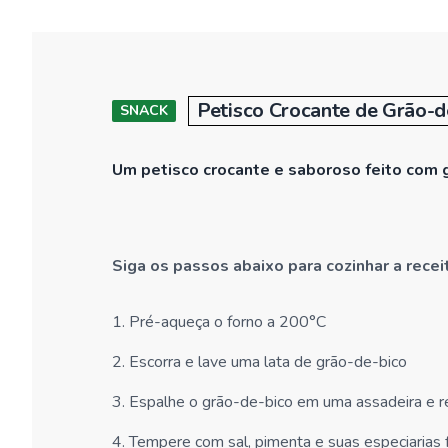
Petisco Crocante de Grão-d
SNACK
Um petisco crocante e saboroso feito com 
Siga os passos abaixo para cozinhar a rece
1
.
Pré-aqueça o forno a 200°C
2
.
Escorra e lave uma lata de grão-de-bico
3
.
Espalhe o grão-de-bico em uma assadeira e r
4
.
Tempere com sal, pimenta e suas especiarias 