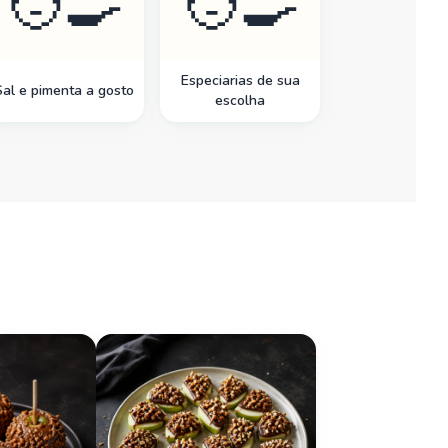
🧑‍🍳
🧑‍🍳
Especiarias de sua
Sal e pimenta a gosto
escolha