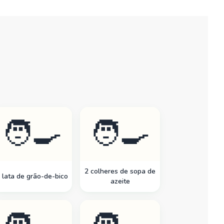
🧑‍🍳
🧑‍🍳
2 colheres de sopa de
 lata de grão-de-bico
azeite