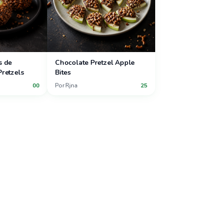
s de
Chocolate Pretzel Apple
retzels
Bites
00
Por
Rjna
25