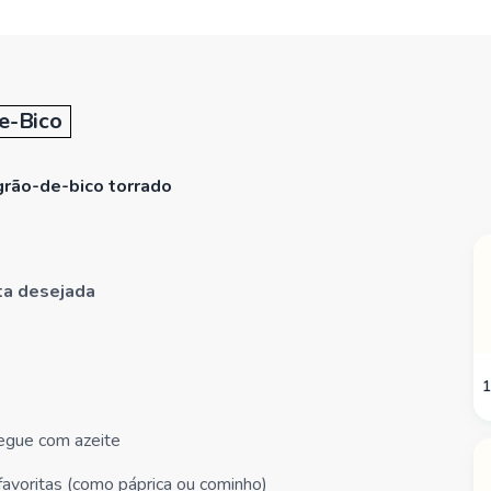
e-Bico
grão-de-bico torrado
ita desejada
1
egue com azeite
favoritas (como páprica ou cominho)