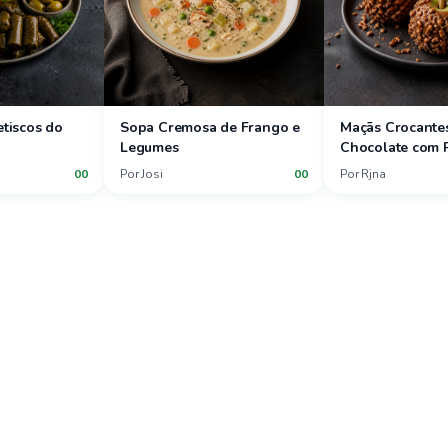
etiscos do
Sopa Cremosa de Frango e
Maçãs Crocante
Legumes
Chocolate com P
00
Por
Josi
00
Por
Rjna