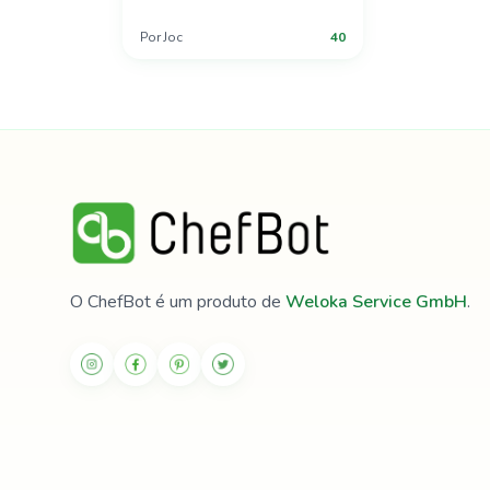
Por
Joc
40
O ChefBot é um produto de
Weloka Service GmbH
.