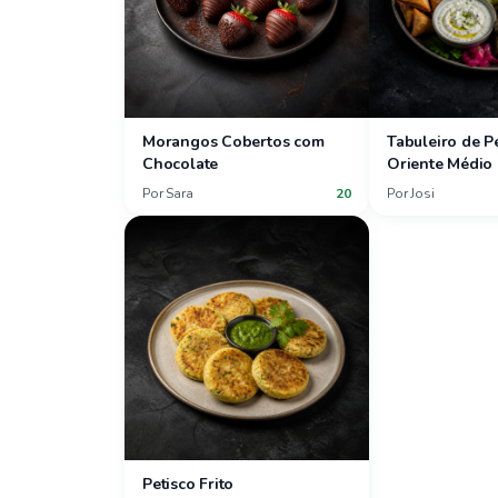
Morangos Cobertos com
Tabuleiro de P
Chocolate
Oriente Médio
Por
Sara
20
Por
Josi
Petisco Frito