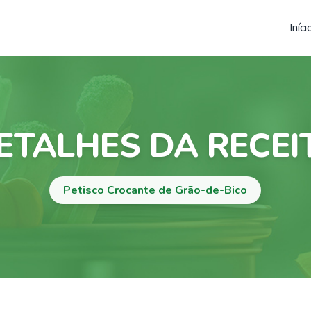
Iníci
ETALHES DA RECEI
Petisco Crocante de Grão-de-Bico