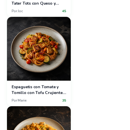
Tater Tots con Queso y
Ensalada de Fresas y Uvas
Por
Joc
45
Espaguetis con Tomate y
Tomillo con Tofu Crujiente y
Verduras de Verano
Por
Marie
35