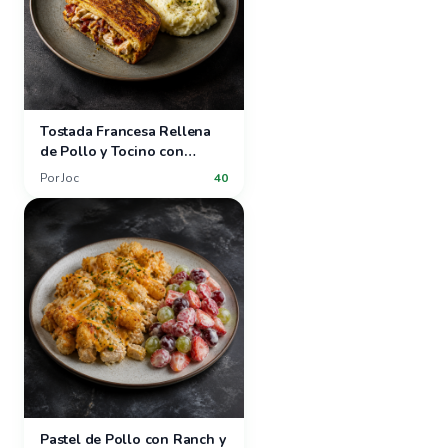
Tostada Francesa Rellena
de Pollo y Tocino con
Ensalada de Lechuga
Por
Joc
40
Mantequilla y Puré de Papas
Pastel de Pollo con Ranch y