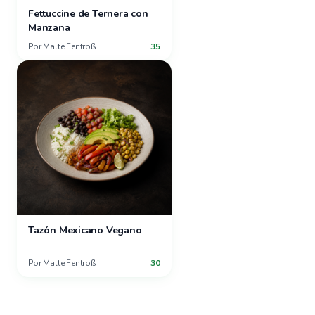
Fettuccine de Ternera con
Manzana
Por
Malte Fentroß
35
Tazón Mexicano Vegano
Por
Malte Fentroß
30