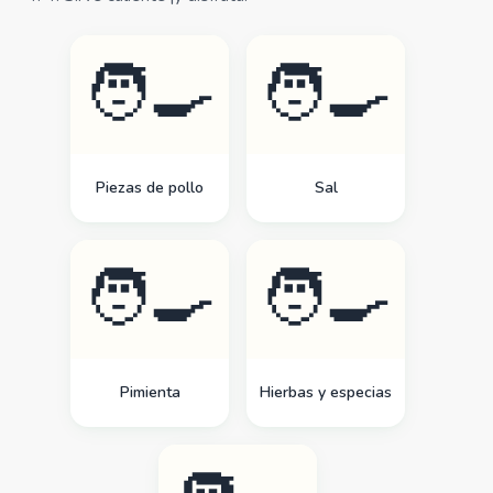
🧑‍🍳
🧑‍🍳
Piezas de pollo
Sal
🧑‍🍳
🧑‍🍳
Pimienta
Hierbas y especias