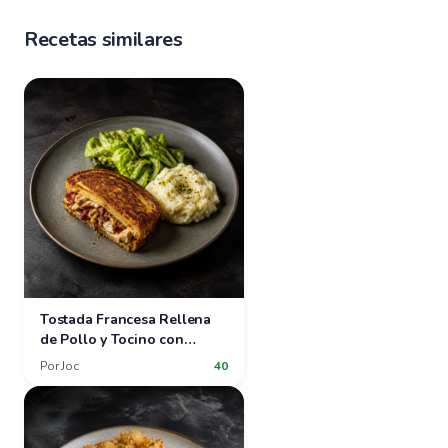
Recetas similares
Tostada Francesa Rellena
de Pollo y Tocino con
Ensalada de Lechuga
Por
Joc
40
Mantequilla y Puré de Papas