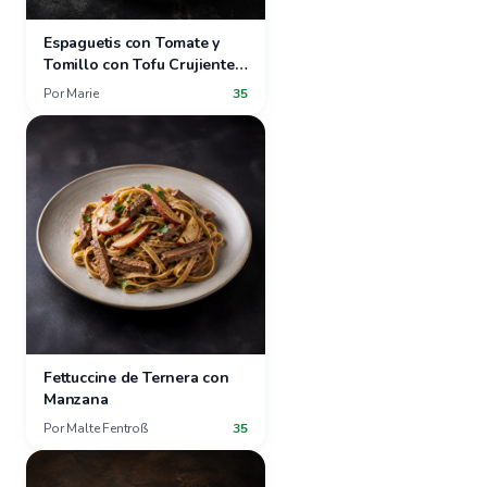
Espaguetis con Tomate y
Tomillo con Tofu Crujiente y
Verduras de Verano
Por
Marie
35
Fettuccine de Ternera con
Manzana
Por
Malte Fentroß
35