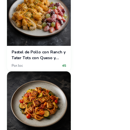
Pastel de Pollo con Ranch y
Tater Tots con Queso y
Ensalada de Fresas y Uvas
Por
Joc
45