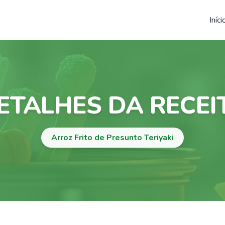
Iníci
ETALHES DA RECEI
Arroz Frito de Presunto Teriyaki