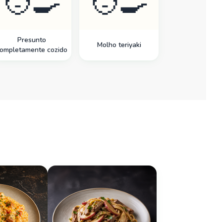
🧑‍🍳
🧑‍🍳
Presunto
Molho teriyaki
ompletamente cozido