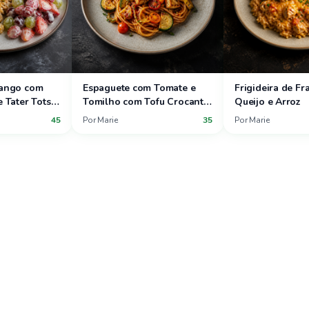
rango com
Espaguete com Tomate e
Frigideira de F
e Tater Tots
Tomilho com Tofu Crocante
Queijo e Arroz
 Morango e
e Legumes de Verão
45
Por
Marie
35
Por
Marie