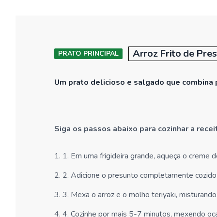
Arroz Frito de Pres
PRATO PRINCIPAL
Um prato delicioso e salgado que combina p
Siga os passos abaixo para cozinhar a rece
1
.
1. Em uma frigideira grande, aqueça o creme d
2
.
2. Adicione o presunto completamente cozido à
3
.
3. Mexa o arroz e o molho teriyaki, misturand
4
.
4. Cozinhe por mais 5-7 minutos, mexendo oca