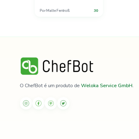
Por
Malte Fentroß
30
O ChefBot é um produto de
Weloka Service GmbH
.