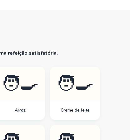
a refeição satisfatória.
🧑‍🍳
🧑‍🍳
Arroz
Creme de leite