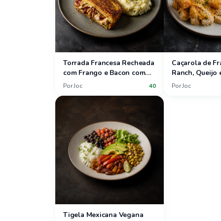
Torrada Francesa Recheada
Caçarola de F
com Frango e Bacon com
Ranch, Queijo 
Salada de Alface-Manteiga
com Salada de
Por
Joc
40
Por
Joc
e Purê de Batatas
Uva
Tigela Mexicana Vegana