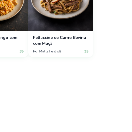
rango com
Fettuccine de Carne Bovina
com Maçã
35
Por
Malte Fentroß
35