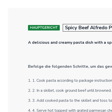
Spicy Beef Alfredo 
HAUPTGERICHT
A delicious and creamy pasta dish with a spic
Befolge die folgenden Schritte, um das g
1
.
1. Cook pasta according to package instruction
2
.
2. In a skillet, cook ground beef until browned.
3
.
3. Add cooked pasta to the skillet and toss to
4
.
4. Serve hot topped with grated parmesan ch