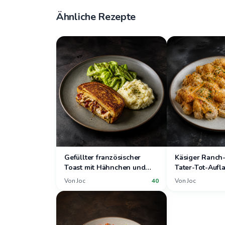
Ähnliche Rezepte
Gefüllter französischer
Käsiger Ranch
Toast mit Hähnchen und
Tater-Tot-Aufla
Speck, Buttersalat und
Erdbeer-Traub
Von
Joc
40
Von
Joc
Kartoffelpüree