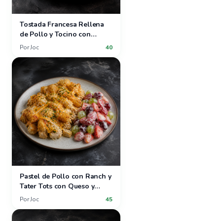
Tostada Francesa Rellena
de Pollo y Tocino con
Ensalada de Lechuga
Por
Joc
40
Mantequilla y Puré de Papas
Pastel de Pollo con Ranch y
Tater Tots con Queso y
Ensalada de Fresas y Uvas
Por
Joc
45