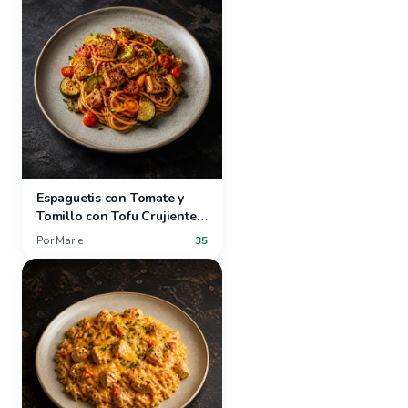
Espaguetis con Tomate y
Tomillo con Tofu Crujiente y
Verduras de Verano
Por
Marie
35