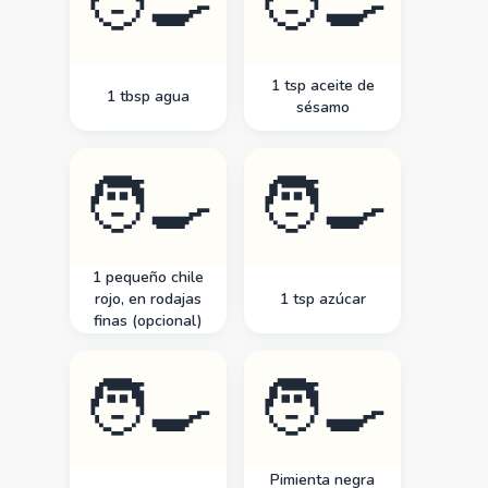
🧑‍🍳
🧑‍🍳
1 tsp aceite de
1 tbsp agua
sésamo
🧑‍🍳
🧑‍🍳
1 pequeño chile
rojo, en rodajas
1 tsp azúcar
finas (opcional)
🧑‍🍳
🧑‍🍳
Pimienta negra