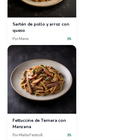
Sartén de pollo y arroz con
queso
Por
Marie
35
Fettuccine de Ternera con
Manzana
Por
Malte Fentroß
35