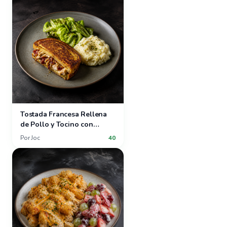
Tostada Francesa Rellena
de Pollo y Tocino con
Ensalada de Lechuga
Por
Joc
40
Mantequilla y Puré de Papas