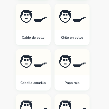
🧑‍🍳
🧑‍🍳
Caldo de pollo
Chile en polvo
🧑‍🍳
🧑‍🍳
Cebolla amarilla
Papa roja
🧑‍🍳
🧑‍🍳