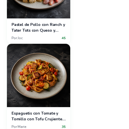
Pastel de Pollo con Ranch y
Tater Tots con Queso y
Ensalada de Fresas y Uvas
Por
Joc
45
Espaguetis con Tomate y
Tomillo con Tofu Crujiente y
Verduras de Verano
Por
Marie
35