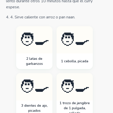
lento durante otros 10 minutos hasta que el curry
espese.
4
.
4. Sirve caliente con arroz o pan naan.
🧑‍🍳
🧑‍🍳
2 latas de
1 cebolla, picada
garbanzos
🧑‍🍳
🧑‍🍳
1 trozo de jengibre
3 dientes de ajo,
de 1 pulgada,
picados