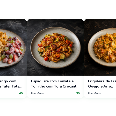
rango com
Espaguete com Tomate e
Frigideira de F
e Tater Tots
Tomilho com Tofu Crocante
Queijo e Arroz
 Morango e
e Legumes de Verão
45
Por
Marie
35
Por
Marie