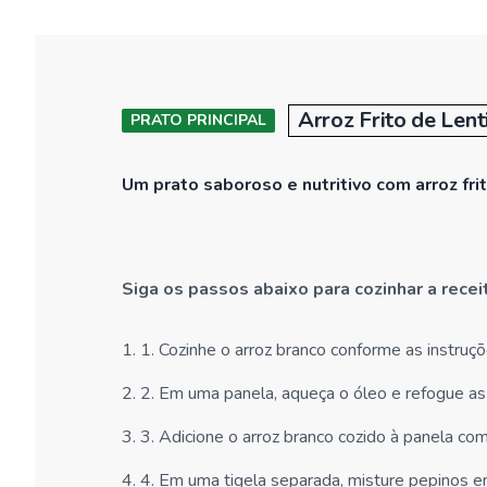
Arroz Frito de Len
PRATO PRINCIPAL
Um prato saboroso e nutritivo com arroz fri
Siga os passos abaixo para cozinhar a rece
1
.
1. Cozinhe o arroz branco conforme as instru
2
.
2. Em uma panela, aqueça o óleo e refogue as l
3
.
3. Adicione o arroz branco cozido à panela com
4
.
4. Em uma tigela separada, misture pepinos e