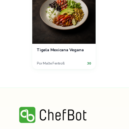
Tigela Mexicana Vegana
Por
Malte Fentroß
30