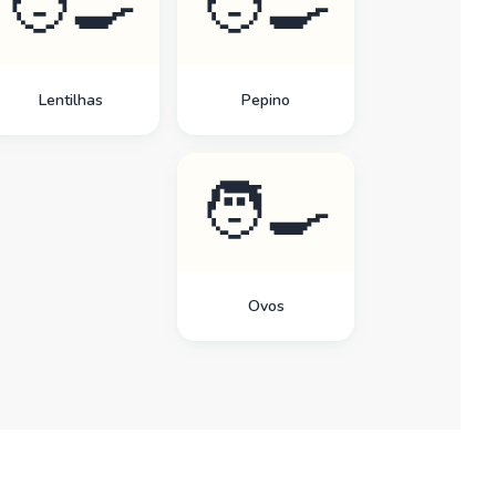
🧑‍🍳
🧑‍🍳
Lentilhas
Pepino
🧑‍🍳
Ovos