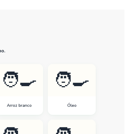
no.
🧑‍🍳
🧑‍🍳
Arroz branco
Óleo