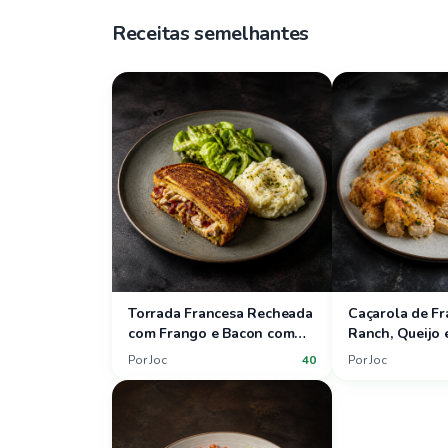
Receitas semelhantes
Torrada Francesa Recheada
Caçarola de F
com Frango e Bacon com
Ranch, Queijo 
Salada de Alface-Manteiga
com Salada de
Por
Joc
40
Por
Joc
e Purê de Batatas
Uva