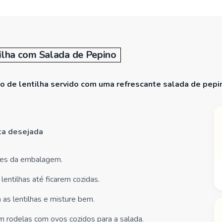
tilha com Salada de Pepino
to de lentilha servido com uma refrescante salada de pepi
ita desejada
ções da embalagem.
entilhas até ficarem cozidas.
 as lentilhas e misture bem.
m rodelas com ovos cozidos para a salada.