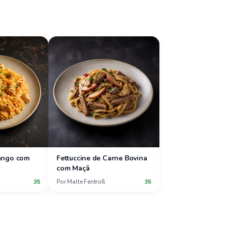
rango com
Fettuccine de Carne Bovina
com Maçã
35
Por
Malte Fentroß
35