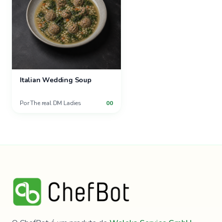
Italian Wedding Soup
Por
The real DM Ladies
00