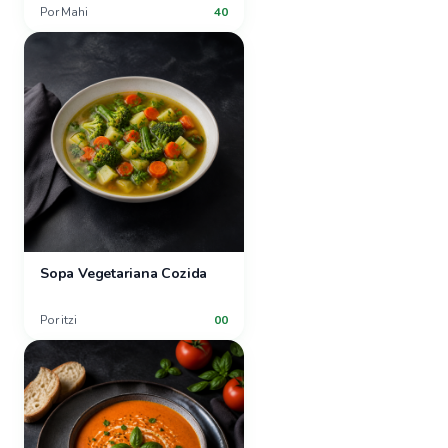
Por
Mahi
40
Sopa Vegetariana Cozida
Por
itzi
00