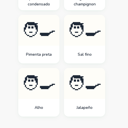
condensado
champignon
🧑‍🍳
🧑‍🍳
Pimenta preta
Sal fino
🧑‍🍳
🧑‍🍳
Alho
Jalapeño