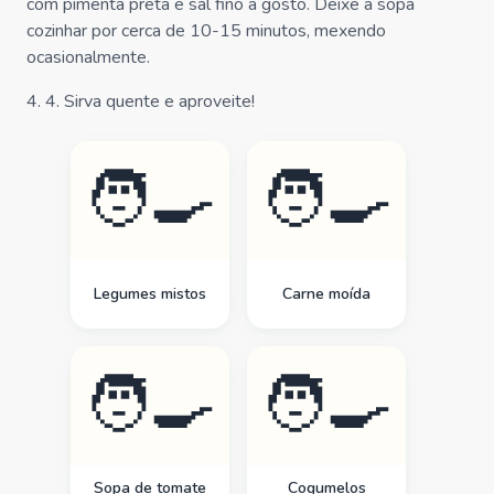
com pimenta preta e sal fino a gosto. Deixe a sopa
cozinhar por cerca de 10-15 minutos, mexendo
ocasionalmente.
4
.
4. Sirva quente e aproveite!
🧑‍🍳
🧑‍🍳
Legumes mistos
Carne moída
🧑‍🍳
🧑‍🍳
Sopa de tomate
Cogumelos