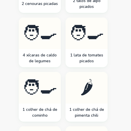
2 talos de aipo
2 cenouras picadas
picados
🧑‍🍳
🧑‍🍳
4 xícaras de caldo
1 lata de tomates
de legumes
picados
🧑‍🍳
🌶️
1 colher de chá de
1 colher de chá de
cominho
pimenta chili