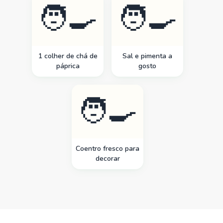
🧑‍🍳
🧑‍🍳
1 colher de chá de
Sal e pimenta a
páprica
gosto
🧑‍🍳
Coentro fresco para
decorar